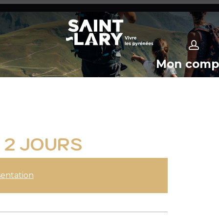
Mon comp
 2 JOURS
entation