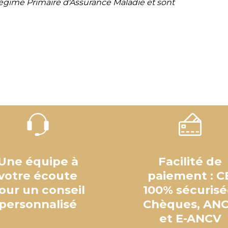
Régime Primaire d'Assurance Maladie et sont
Une équipe à
Facilité de
votre écoute
paiement : C
our un conseil
100% sécurisé
personnalisé
Chèques, AN
et E-ANCV