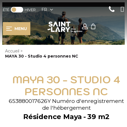
FR
ÉTÉ
HIVER
MENU
Accueil
>
MAYA 30 - Studio 4 personnes NC
MAYA 30 - STUDIO 4
PERSONNES NC
653880017626Y
Numéro d'enregistrement
de l'hébergement
Résidence Maya
39
m2