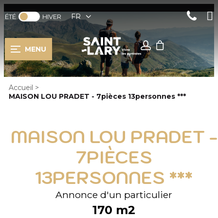
FR
ÉTÉ
HIVER
MENU
Accueil
>
MAISON LOU PRADET - 7pièces 13personnes ***
MAISON LOU PRADET -
7PIÈCES
13PERSONNES ***
Annonce d'un particulier
170
m2