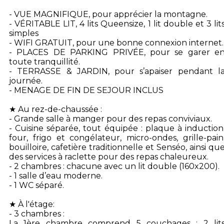
- VUE MAGNIFIQUE, pour apprécier la montagne.
- VÉRITABLE LIT, 4 lits Queensize, 1 lit double et 3 lit
simples
- WIFI GRATUIT, pour une bonne connexion internet.
- PLACES DE PARKING PRIVÉE, pour se garer e
toute tranquillité.
- TERRASSE & JARDIN, pour s’apaiser pendant l
journée.
- MENAGE DE FIN DE SEJOUR INCLUS
★ Au rez-de-chaussée :
- Grande salle à manger pour des repas conviviaux.
- Cuisine séparée, tout équipée : plaque à induction
four, frigo et congélateur, micro-ondes, grille-pain
bouilloire, cafetière traditionnelle et Senséo, ainsi qu
des services à raclette pour des repas chaleureux.
- 2 chambres : chacune avec un lit double (160x200).
- 1 salle d’eau moderne.
- 1 WC séparé.
★ À l'étage:
- 3 chambres :
La 1ère chambre comprend 5 couchages : 2 lit