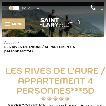
FR
ÉTÉ
HIVER
MENU
Accueil
>
LES RIVES DE L'AURE / APPARTEMENT 4
personnes***5D
LES RIVES DE L'AURE /
APPARTEMENT 4
PERSONNES***5D
653880003101K
Numéro d'enregistrement