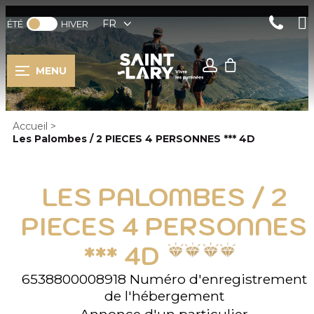
FR
ÉTÉ
HIVER
MENU
Accueil
>
Les Palombes / 2 PIECES 4 PERSONNES *** 4D
LES PALOMBES / 2
PIECES 4 PERSONNES
*** 4D
6538800008918
Numéro d'enregistrement
de l'hébergement
Annonce d'un particulier