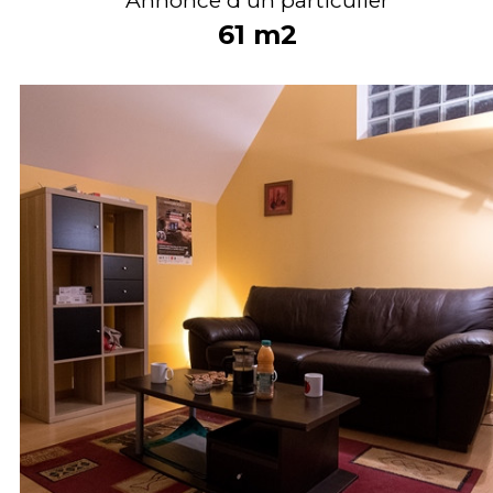
61
m2