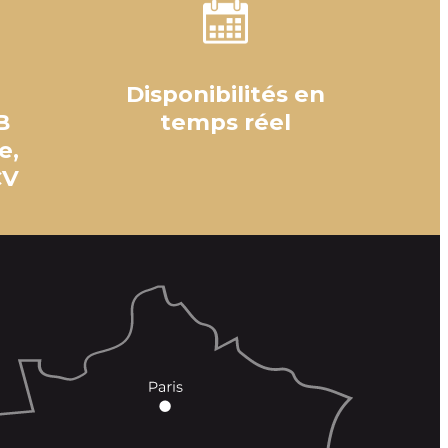
Disponibilités en
B
temps réel
e,
CV