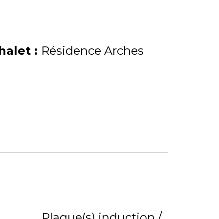
Chalet
:
Résidence Arches
Plaque(s) induction /