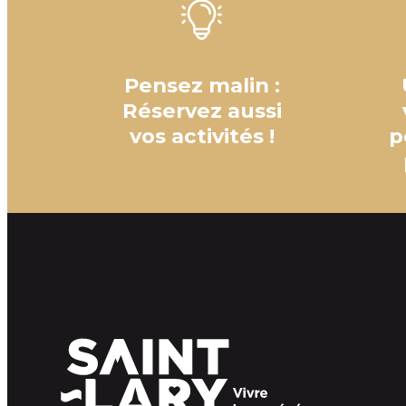
Pensez malin :
Réservez aussi
vos activités !
p