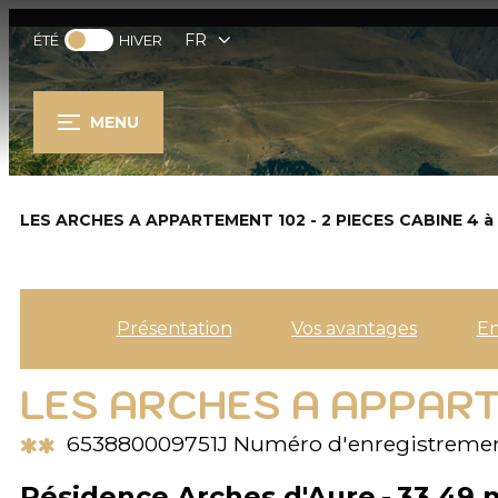
FR
ÉTÉ
HIVER
MENU
LES ARCHES A APPARTEMENT 102 - 2 PIECES CABINE 4 à 
Présentation
Vos avantages
E
LES ARCHES A APPARTE
**
653880009751J
Numéro d'enregistremen
Résidence Arches d'Aure
33.49