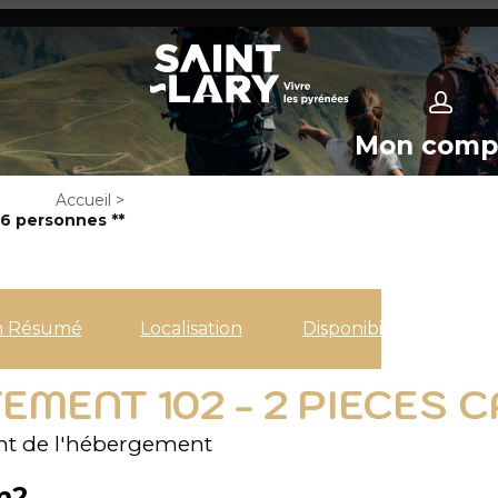
Mon comp
Accueil
>
6 personnes **
n Résumé
Localisation
Disponibilités
MENT 102 - 2 PIECES C
t de l'hébergement
m2