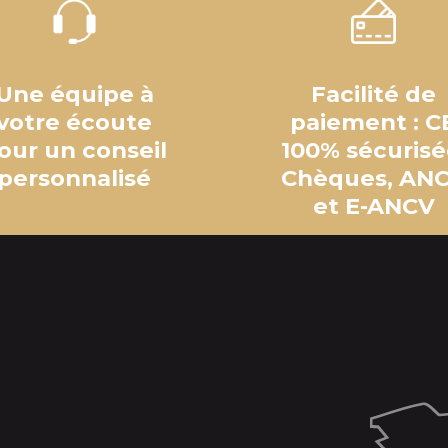
Une équipe à
Facilité de
votre écoute
paiement : C
our un conseil
100% sécurisé
personnalisé
Chèques, AN
et E-ANCV