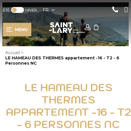
FR
ÉTÉ
HIVER
MENU
Accueil
>
LE HAMEAU DES THERMES appartement -16 - T2 - 6
Personnes NC
LE HAMEAU DES
THERMES
APPARTEMENT -16 - T2
- 6 PERSONNES NC