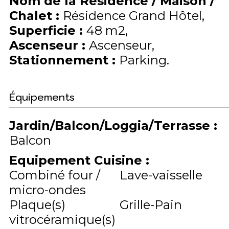
Nom de la Résidence / Maison /
Chalet
:
Résidence Grand Hôtel
Superficie
:
48
m2
Ascenseur
:
Ascenseur
Stationnement
:
Parking
Équipements
Jardin/Balcon/Loggia/Terrasse
:
Balcon
Equipement Cuisine
:
Combiné four /
Lave-vaisselle
micro-ondes
Plaque(s)
Grille-Pain
vitrocéramique(s)