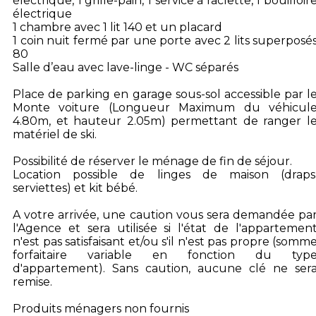
électrique, 1 grille-pain, 1 service à raclette, 1 bouilloir
électrique
1 chambre avec 1 lit 140 et un placard
1 coin nuit fermé par une porte avec 2 lits superposé
80
Salle d’eau avec lave-linge - WC séparés
Place de parking en garage sous-sol accessible par l
Monte voiture (Longueur Maximum du véhicul
4.80m, et hauteur 2.05m) permettant de ranger l
matériel de ski.
Possibilité de réserver le ménage de fin de séjour.
Location possible de linges de maison (draps
serviettes) et kit bébé.
A votre arrivée, une caution vous sera demandée pa
l'Agence et sera utilisée si l'état de l'appartemen
n'est pas satisfaisant et/ou s'il n'est pas propre (somm
forfaitaire variable en fonction du typ
d'appartement). Sans caution, aucune clé ne ser
remise.
Produits ménagers non fournis