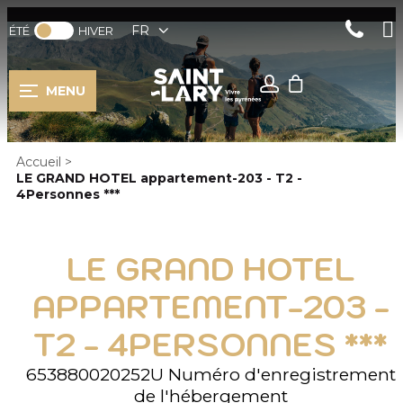
FR
ÉTÉ
HIVER
MENU
Accueil
>
LE GRAND HOTEL appartement-203 - T2 -
4Personnes ***
LE GRAND HOTEL
APPARTEMENT-203 -
T2 - 4PERSONNES ***
653880020252U
Numéro d'enregistrement
de l'hébergement