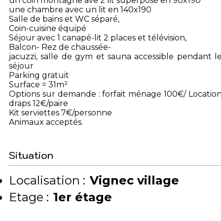
un coin montagne ave 2 lit superposé en 90x190
une chambre avec un lit en 140x190
Salle de bains et WC séparé,
Coin-cuisine équipé
Séjour avec 1 canapé-lit 2 places et télévision,
Balcon- Rez de chaussée-
jacuzzi, salle de gym et sauna accessible pendant l
séjour
Parking gratuit
Surface = 31m²
Options sur demande : forfait ménage 100€/ Locatio
draps 12€/paire
Kit serviettes 7€/personne
Animaux acceptés.
Situation
Localisation :
Vignec village
Etage :
1er étage