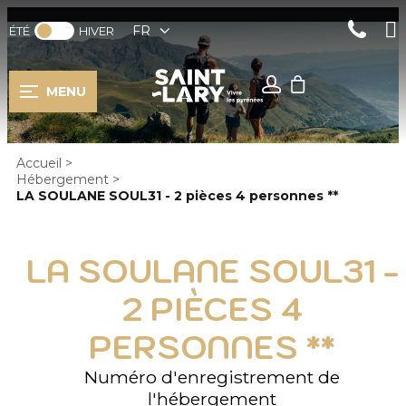
FR
ÉTÉ
HIVER
MENU
Accueil
>
Hébergement
>
LA SOULANE SOUL31 - 2 pièces 4 personnes **
LA SOULANE SOUL31 -
2 PIÈCES 4
PERSONNES **
Numéro d'enregistrement de
l'hébergement