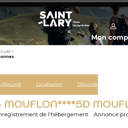
Mon comp
ccueil
>
sonnes
n Résumé
Localisation
Disponibilités
- MOUFLON****5D MOUF
registrement de l'hébergement
Annonce pro