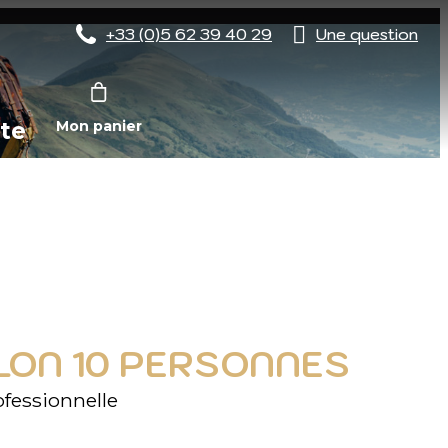
+33 (0)5 62 39 40 29
Une question
te
Mon panier
LON 10 PERSONNES
fessionnelle