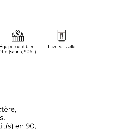
Équipement bien-
Lave-vaisselle
être (sauna, SPA...)
ctère
s
it(s) en 90