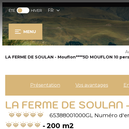
FR
ÉTÉ
HIVER
MENU
A
LA FERME DE SOULAN - Mouflon****5D MOUFLON 10 per
Présentation
Vos avantages
E
LA FERME DE SOULAN 
65388001000GL
Numéro d'en
200
m2