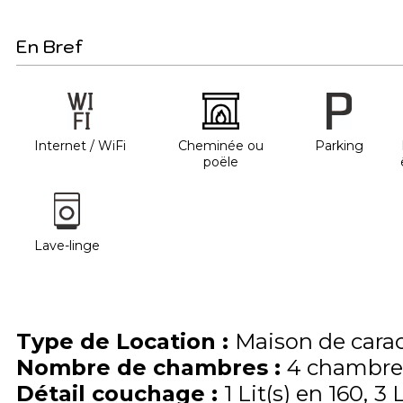
En Bref
Internet / WiFi
Cheminée ou
Parking
poële
Lave-linge
Type de Location
:
Maison de cara
Nombre de chambres
:
4 chambre
Détail couchage
:
1
Lit(s) en 160
3
L