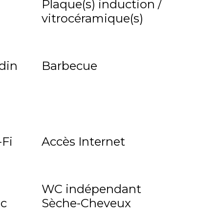
Plaque(s) induction /
vitrocéramique(s)
rdin
Barbecue
Fi
Accès Internet
WC indépendant
ec
Sèche-Cheveux