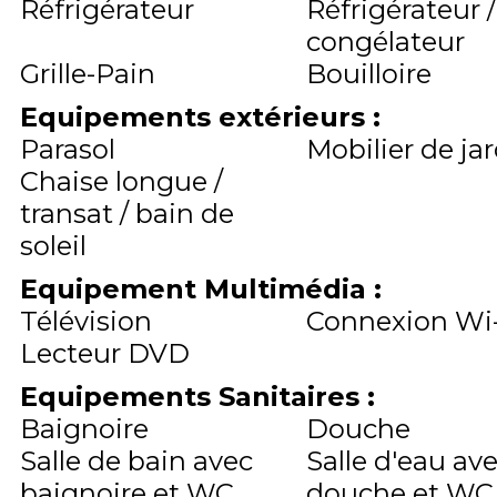
Réfrigérateur
Réfrigérateur /
congélateur
Grille-Pain
Bouilloire
Equipements extérieurs
:
Parasol
Mobilier de ja
Chaise longue /
transat / bain de
soleil
Equipement Multimédia
:
Télévision
Connexion Wi-
Lecteur DVD
Equipements Sanitaires
:
Baignoire
Douche
Salle de bain avec
Salle d'eau av
baignoire et WC
douche et WC