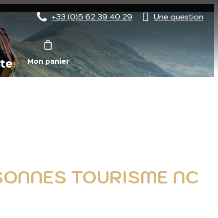
+33 (0)5 62 39 40 29
Une question
te
Mon panier
ERSONNES TOURISME NC