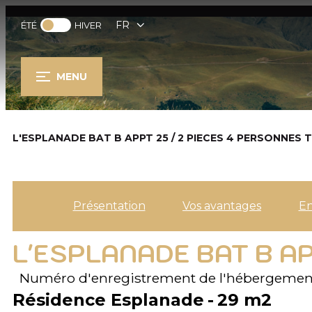
FR
ÉTÉ
HIVER
MENU
L'ESPLANADE BAT B APPT 25 / 2 PIECES 4 PERSONNES 
Présentation
Vos avantages
E
L'ESPLANADE BAT B AP
Numéro d'enregistrement de l'hébergemen
Résidence Esplanade
29
m2