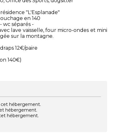
0, Office des Sports, dogsitter
résidence "L'Esplanade"
 couchage en 140
 - wc séparés -
vec lave vaisselle, four micro-ondes et mini
agée sur la montagne.
draps 12€/paire
ion 140€)
vec cet hébergement.
 cet hébergement.
e cet hébergement.