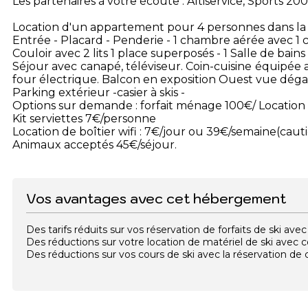
Les partenaires à votre écoute : Altiservice, Sports 200
Location d'un appartement pour 4 personnes dans la 
Entrée - Placard - Penderie - 1 chambre aérée avec 1
Couloir avec 2 lits 1 place superposés - 1 Salle de bains
Séjour avec canapé, téléviseur. Coin-cuisine équipée a
four électrique. Balcon en exposition Ouest vue dég
Parking extérieur -casier à skis -
Options sur demande : forfait ménage 100€/ Location 
Kit serviettes 7€/personne
Location de boîtier wifi : 7€/jour ou 39€/semaine(caut
Animaux acceptés 45€/séjour.
Vos avantages avec cet hébergement
Des tarifs réduits sur vos réservation de forfaits de ski a
Des réductions sur votre location de matériel de ski avec
Des réductions sur vos cours de ski avec la réservation d