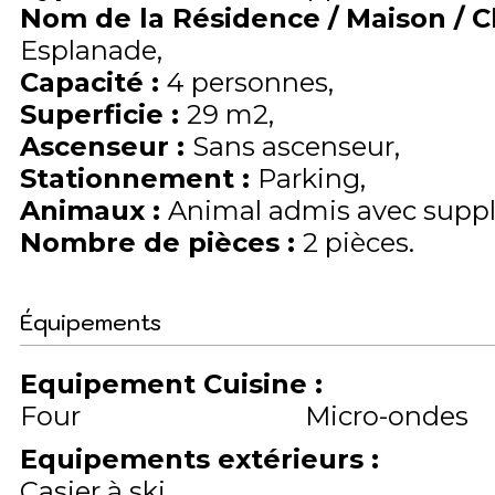
Nom de la Résidence / Maison / 
Esplanade
Capacité
:
4
personnes
Superficie
:
29
m2
Ascenseur
:
Sans ascenseur
Stationnement
:
Parking
Animaux
:
Animal admis avec supp
Nombre de pièces
:
2 pièces
Équipements
Equipement Cuisine
:
Four
Micro-ondes
Equipements extérieurs
:
Casier à ski