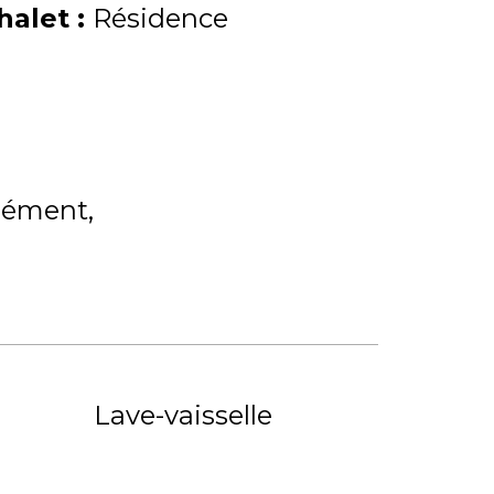
Chalet
:
Résidence
lément
Lave-vaisselle