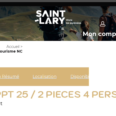
Mon comp
Accueil
>
Tourisme NC
n Résumé
Localisation
Disponibilités
PT 25 / 2 PIECES 4 P
t