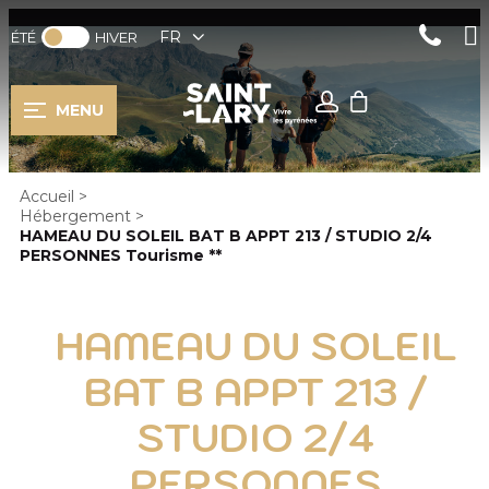
FR
ÉTÉ
HIVER
MENU
Accueil
>
Hébergement
>
HAMEAU DU SOLEIL BAT B APPT 213 / STUDIO 2/4
PERSONNES Tourisme **
HAMEAU DU SOLEIL
BAT B APPT 213 /
STUDIO 2/4
PERSONNES