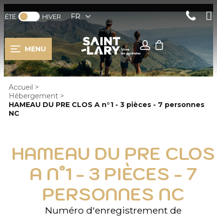
FR
ÉTÉ
HIVER
MENU
Accueil
>
Hébergement
>
HAMEAU DU PRE CLOS A n°1 - 3 pièces - 7 personnes
NC
HAMEAU DU PRE CLOS
A N°1 - 3 PIÈCES - 7
PERSONNES NC
Numéro d'enregistrement de