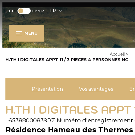
FR
ÉTÉ
HIVER
MENU
Accueil
>
H.TH I DIGITALES APPT 11 / 3 PIECES 4 PERSONNES NC
Présentation
Vos avantages
E
H.TH I DIGITALES APPT
65388000839RZ
Numéro d'enregistrement 
Résidence Hameau des Thermes