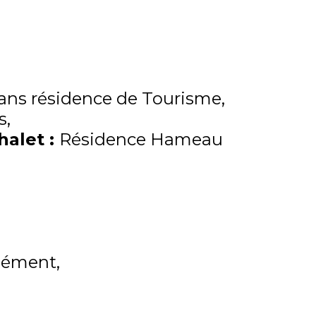
ns résidence de Tourisme
s
Chalet
:
Résidence Hameau
lément