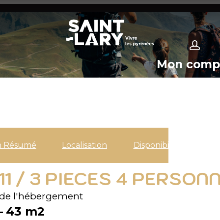
Mon comp
n Résumé
Localisation
Disponibilités
 11 / 3 PIECES 4 PERSON
de l'hébergement
43
m2