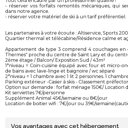
Tout cela encadré par un professionnel qualifié !
- réserver vos forfaits remontés mécaniques, qui ser
dans notre agence.
- réserver votre matériel de ski à un tarif préférentiel.
Les partenaires à votre écoute : Altiservice, Sports 200
Quartier thermal et télécabine/Résidence calme et ag
Appartement de type 3 comprend 4 couchages en d
Thermes" proche du centre de Saint Lary et du centr
2ème étage / Balcon/ Exposition Sud / 43m²
1°niveau = Coin-cuisine équipé avec four et micro-ond
de bains avec lave-linge et baignoire / wc séparé
2°niveau = 1 chambre avec 1 lit 2 personnes. 1 chambre a
Parking extérieur -Casier à skis - Classement préfectora
Option sur demande : forfait ménage 150€/ Location d
Kit serviettes 7€/personne
Supplément Animal 45€/semaine ou 8€/jour
Location de boitier wifi : 7€/jour ou 39€/semaine(caut
Vos avantages avec cet hébergement