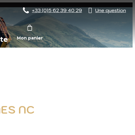
+33 (0)5 62 39 40 29
Une question
te
Mon panier
NES NC