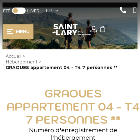
FR
ÉTÉ
HIVER
MENU
Accueil
>
Hébergement
>
GRAOUES appartement 04 - T4 7 personnes **
GRAOUES
APPARTEMENT 04 - T4
7 PERSONNES **
Numéro d'enregistrement de
l'hébergement