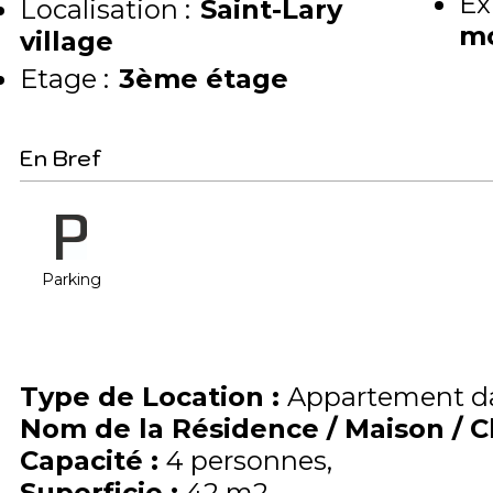
Ex
Localisation :
Saint-Lary
m
village
Etage :
3ème étage
En Bref
Parking
Type de Location
:
Appartement da
Nom de la Résidence / Maison / 
Capacité
:
4
personnes
Superficie
:
42
m2