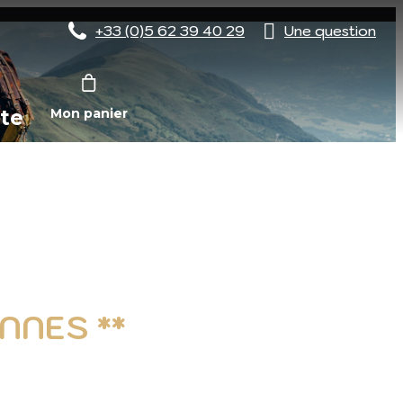
+33 (0)5 62 39 40 29
Une question
te
Mon panier
NNES **