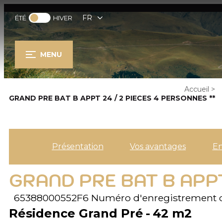
FR
ÉTÉ
HIVER
MENU
Accueil
>
GRAND PRE BAT B APPT 24 / 2 PIECES 4 PERSONNES **
Présentation
Vos avantages
E
GRAND PRE BAT B APPT
65388000552F6
Numéro d'enregistrement 
Résidence Grand Pré
42
m2