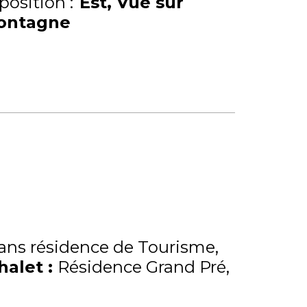
position :
Est
Vue sur
ontagne
ns résidence de Tourisme
Chalet
:
Résidence Grand Pré