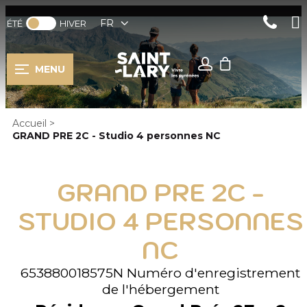
FR
ÉTÉ
HIVER
MENU
Accueil
>
GRAND PRE 2C - Studio 4 personnes NC
GRAND PRE 2C -
STUDIO 4 PERSONNES
NC
653880018575N
Numéro d'enregistrement
de l'hébergement