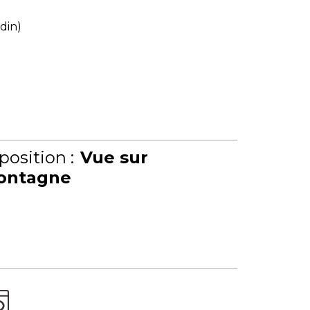
rdin)
position :
Vue sur
ontagne