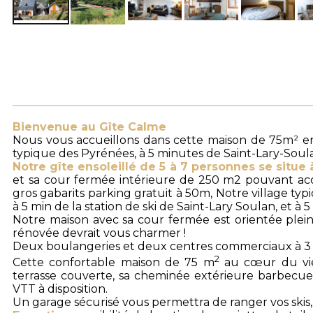
Bienvenue au Gîte Calme
Nous vous accueillons dans cette maison de 75m² en
typique des Pyrénées, à 5 minutes de Saint-Lary-Soul
Notre gîte ensoleillé de 5 à 7 personnes se situe
et sa cour fermée intérieure de 250 m2 pouvant accue
gros gabarits parking gratuit à 50m, Notre village ty
à 5 min de la station de ski de Saint-Lary Soulan, et à
Notre maison avec sa cour fermée est orientée plein 
rénovée devrait vous charmer !
Deux boulangeries et deux centres commerciaux à 3 
2
Cette confortable maison de 75 m
au cœur du vieu
terrasse couverte, sa cheminée extérieure barbecue, 
VTT à disposition.
Un garage sécurisé vous permettra de ranger vos skis, v