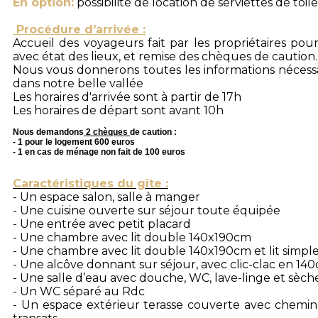
En option:
possibilité de location de serviettes de toile
Procédure d'arrivée :
Accueil des voyageurs fait par les propriétaires po
avec état des lieux, et remise des chèques de caution.
Nous vous donnerons toutes les informations nécessa
dans notre belle vallée
Les horaires d'arrivée sont à partir de 17h
Les horaires de départ sont avant 10h
Nous demandons
2 chèques
de caution :
- 1 pour le logement 600 euros
- 1 en cas de ménage non fait de 100 euros
Caractéristiques du gîte :
- Un espace salon, salle à manger
- Une cuisine ouverte sur séjour toute équipée
- Une entrée avec petit placard
- Une chambre avec lit double 140x190cm
- Une chambre avec lit double 140x190cm et lit simp
- Une alcôve donnant sur séjour, avec clic-clac en 14
- Une salle d’eau avec douche, WC, lave-linge et sèche
- Un WC séparé au Rdc
- Un espace extérieur terasse couverte avec cheminé