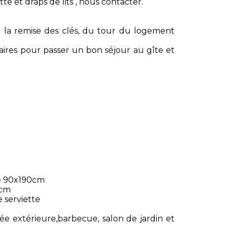
tte et draps de lits , nous contacter.
ur la remise des clés, du tour du logement
ires pour passer un bon séjour au gîte et
le 90x190cm
0cm
 serviette
e extérieure,barbecue, salon de jardin et