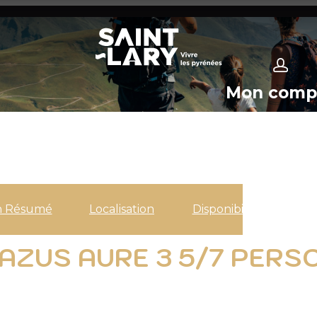
Mon comp
n Résumé
Localisation
Disponibilités
AZUS AURE 3 5/7 PERSO