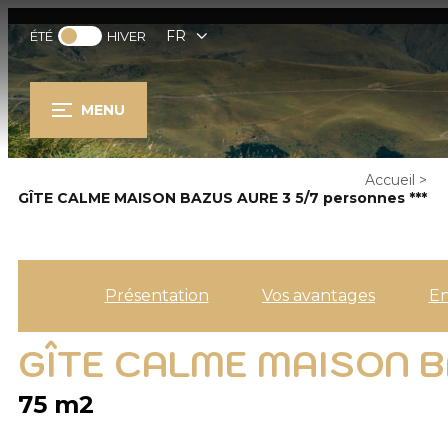
FR
ÉTÉ
HIVER
MENU
Accueil
>
GÎTE CALME MAISON BAZUS AURE 3 5/7 personnes ***
Présentation
Vos avantages
E
GÎTE CALME MAISON B
75
m2