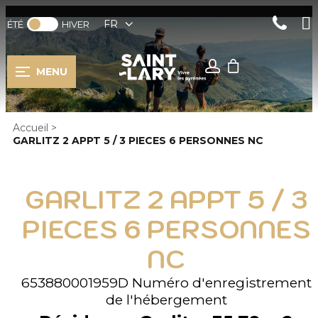
FR
ÉTÉ
HIVER
MENU
Accueil
>
GARLITZ 2 APPT 5 / 3 PIECES 6 PERSONNES NC
GARLITZ 2 APPT 5 / 3
PIECES 6 PERSONNES
NC
653880001959D
Numéro d'enregistrement
de l'hébergement