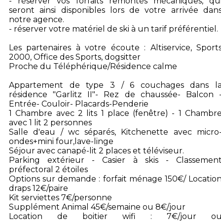
- réserver vos forfaits remontés mécaniques, qu
seront ainsi disponibles lors de votre arrivée dan
notre agence.
- réserver votre matériel de ski à un tarif préférentiel.
Les partenaires à votre écoute : Altiservice, Sport
2000, Office des Sports, dogsitter
Proche du Téléphérique/Résidence calme
Appartement de type 3 / 6 couchages dans l
résidence "Garlitz II"- Rez de chaussée- Balcon 
Entrée- Couloir- Placards-Penderie
1 Chambre avec 2 lits 1 place (fenêtre) - 1 Chambr
avec 1 lit 2 personnes
Salle d'eau / wc séparés, Kitchenette avec micro
ondes+mini four,lave-linge
Séjour avec canapé-lit 2 places et téléviseur.
Parking extérieur - Casier à skis - Classemen
préfectoral 2 étoiles
Options sur demande : forfait ménage 150€/ Locatio
draps 12€/paire
Kit serviettes 7€/personne
Supplément Animal 45€/semaine ou 8€/jour
Location de boitier wifi : 7€/jour o