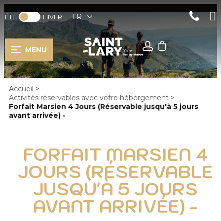
FR
ÉTÉ
HIVER
MENU
Accueil
>
Activités réservables avec votre hébergement
>
Forfait Marsien 4 Jours (Réservable jusqu'à 5 jours
avant arrivée) -
FORFAIT MARSIEN 4
JOURS (RÉSERVABLE
JUSQU'À 5 JOURS
AVANT ARRIVÉE) -