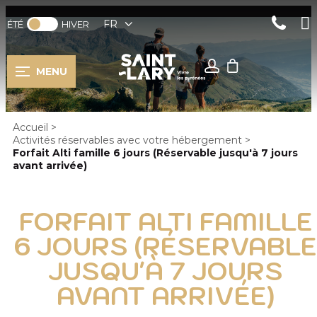
FR
ÉTÉ
HIVER
MENU
Accueil
>
Activités réservables avec votre hébergement
>
Forfait Alti famille 6 jours (Réservable jusqu'à 7 jours
avant arrivée)
FORFAIT ALTI FAMILLE
6 JOURS (RÉSERVABLE
JUSQU'À 7 JOURS
AVANT ARRIVÉE)