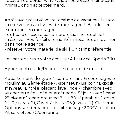
Location de boîtier wifi : 7€/jour ou 39€/semaine(caut
Animaux non acceptés merci.
Après avoir réservé votre location de vacances, laisse
- réserver vos activités de montagne ! Balades en r
excursions en montagne...
Tout cela encadré par un professionnel qualifié !
- réserver vos forfaits remontés mécaniques, qui ser
dans notre agence.
- réserver votre matériel de ski à un tarif préférentiel.
Les partenaires à votre écoute : Altiservice, Sports 200
Hyper centre ville/Résidence récente de qualité
Appartement de type 4 comprenant 6 couchages en
Moulin" au 2ème étage / Ascenseur / Balcon / Expositi
1° niveau: Entrée, placard lave linge /1 chambre avec 1 
Kitchenette équipée et aménagée. Séjour avec 1 canap
2° niveau: 1 chambre avec 2 lits 80 séparables, 1 cham
N°10(niveau-2), Casier à skis N°06 (niveau-2), Classeme
Options sur demande : forfait ménage 200€/ Location 
Kit serviettes 7€/personne