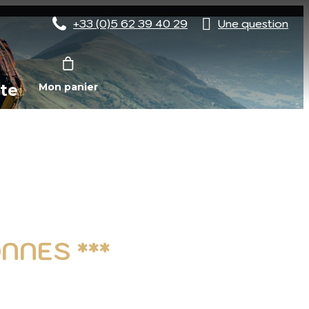
+33 (0)5 62 39 40 29
Une question
te
Mon panier
NNES ***