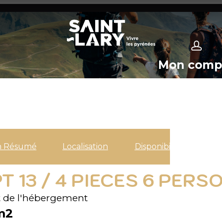
Mon comp
n Résumé
Localisation
Disponibilités
 13 / 4 PIECES 6 PERSO
 de l'hébergement
m2