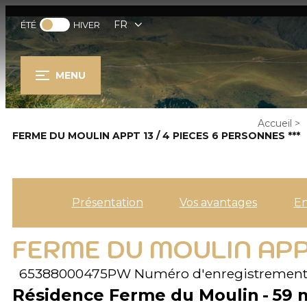
FR
ÉTÉ
HIVER
MENU
Accueil
>
FERME DU MOULIN APPT 13 / 4 PIECES 6 PERSONNES ***
Présentation
Vos avantages
E
FERME DU MOULIN APPT
65388000475PW
Numéro d'enregistrement
Résidence Ferme du Moulin
59