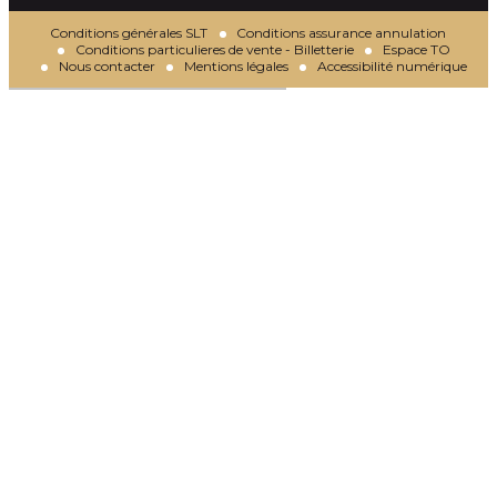
Conditions générales SLT
Conditions assurance annulation
Conditions particulieres de vente - Billetterie
Espace TO
Nous contacter
Mentions légales
Accessibilité numérique