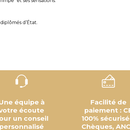
grimpe" et ses sensations.
 diplômés d’État.
Une équipe à
Facilité de
votre écoute
paiement : C
our un conseil
100% sécurisé
personnalisé
Chèques, AN