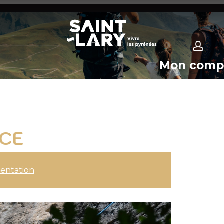
Mon comp
NCE
entation