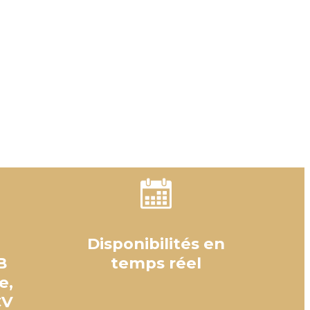
Disponibilités en
B
temps réel
e,
CV