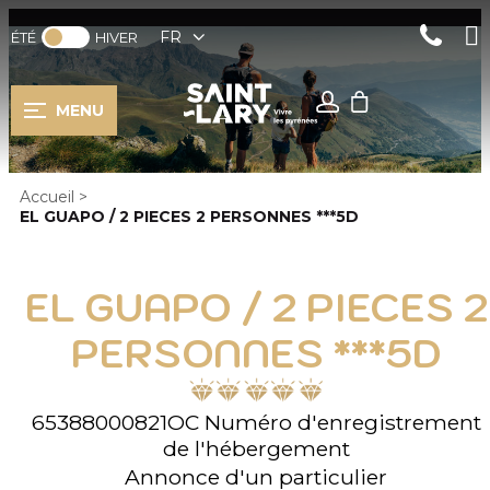
FR
ÉTÉ
HIVER
MENU
Accueil
>
EL GUAPO / 2 PIECES 2 PERSONNES ***5D
EL GUAPO / 2 PIECES 2
PERSONNES ***5D
65388000821OC
Numéro d'enregistrement
de l'hébergement
Annonce d'un particulier