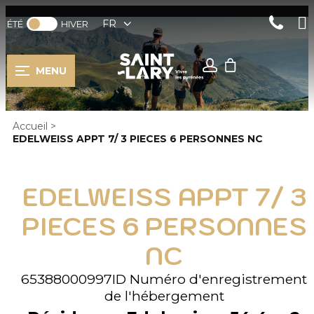
FR
ÉTÉ
HIVER
MENU
Accueil
>
EDELWEISS APPT 7/ 3 PIECES 6 PERSONNES NC
EDELWEISS APPT 7/ 3
PIECES 6 PERSONNES
NC
65388000997ID
Numéro d'enregistrement
de l'hébergement