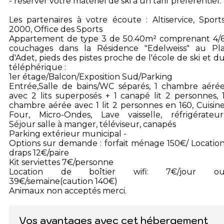
- réserver votre matériel de ski à un tarif préférentiel.
Les partenaires à votre écoute : Altiservice, Sport
2000, Office des Sports
Appartement de type 3 de 50.40m² comprenant 4/
couchages dans la Résidence "Edelweiss" au Pl
d'Adet, pieds des pistes proche de l'école de ski et d
téléphérique :
1er étage/Balcon/Exposition Sud/Parking
Entrée,Salle de bains/WC séparés, 1 chambre aéré
avec 2 lits superposés + 1 canapé lit 2 personnes, 
chambre aérée avec 1 lit 2 personnes en 160, Cuisin
Four, Micro-Ondes, Lave vaisselle, réfrigérateur
Séjour salle à manger, téléviseur, canapés
Parking extérieur municipal -
Options sur demande : forfait ménage 150€/ Locatio
draps 12€/paire
Kit serviettes 7€/personne
Location de boîtier wifi: 7€/jour o
39€/semaine(caution 140€)
Animaux non acceptés merci.
Vos avantages avec cet hébergement