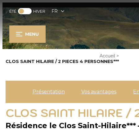
FR
ÉTÉ
HIVER
MENU
Accueil
>
CLOS SAINT HILAIRE / 2 PIECES 4 PERSONNES***
Présentation
Vos avantages
E
CLOS SAINT HILAIRE /
Résidence le Clos Saint-Hilaire***