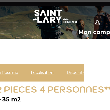
Mon comp
n Résumé
Localisation
Disponibilités
 2 PIECES 4 PERSONNES*
35
m2