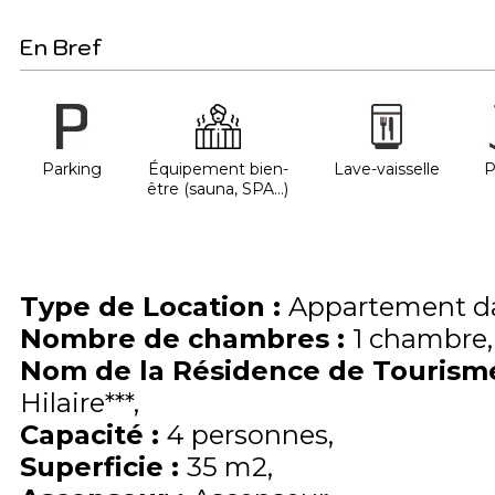
En Bref
Parking
Équipement bien-
Lave-vaisselle
P
être (sauna, SPA...)
Type de Location
:
Appartement da
Nombre de chambres
:
1 chambre
Nom de la Résidence de Touris
Hilaire***
Capacité
:
4
personnes
Superficie
:
35
m2