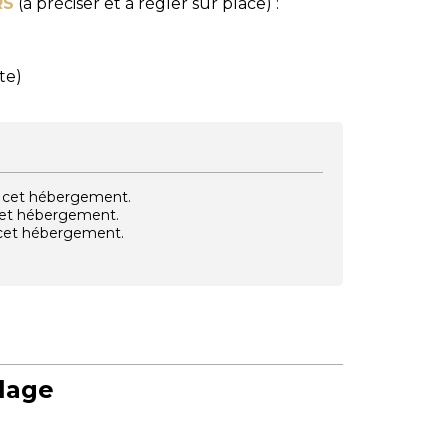
RS
(à préciser et à régler sur place) :
te)
vec cet hébergement.
 cet hébergement.
e cet hébergement.
llage