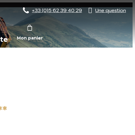
+33 (0)5 62 39 40 29
Une question
te
Mon panier
**