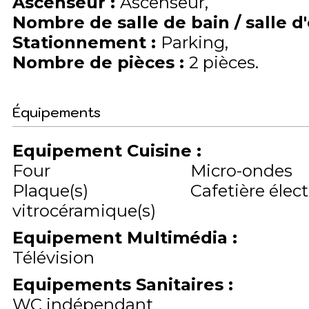
Ascenseur
:
Ascenseur
Nombre de salle de bain / salle d
Stationnement
:
Parking
Nombre de pièces
:
2 pièces
Équipements
Equipement Cuisine
:
Four
Micro-ondes
Plaque(s)
Cafetière élec
vitrocéramique(s)
Equipement Multimédia
:
Télévision
Equipements Sanitaires
:
WC indépendant