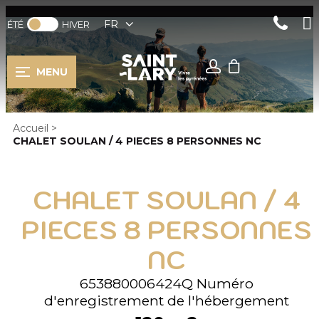
FR
ÉTÉ
HIVER
MENU
Accueil
>
CHALET SOULAN / 4 PIECES 8 PERSONNES NC
CHALET SOULAN / 4
PIECES 8 PERSONNES
NC
653880006424Q
Numéro
d'enregistrement de l'hébergement