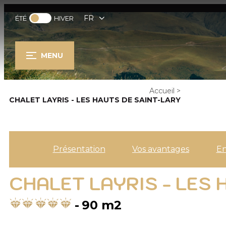
FR
ÉTÉ
HIVER
MENU
Accueil
>
CHALET LAYRIS - LES HAUTS DE SAINT-LARY
Présentation
Vos avantages
E
CHALET LAYRIS - LES 
90
m2