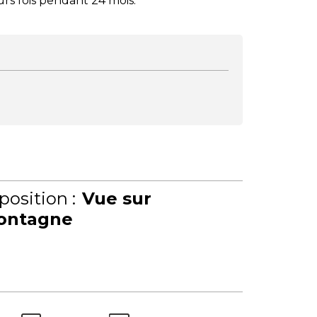
urs fois pendant 24 mois.
position :
Vue sur
ontagne