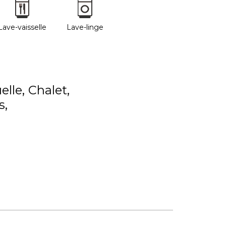
Lave-vaisselle
Lave-linge
elle
Chalet
s