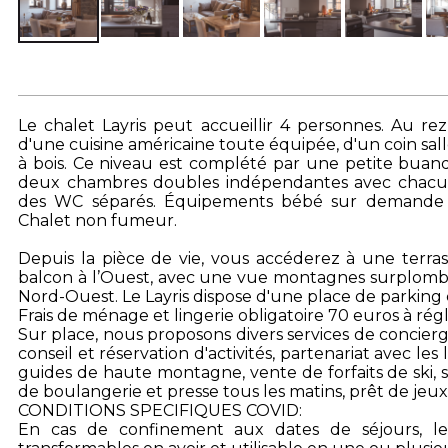
Le chalet Layris peut accueillir 4 personnes. Au re
d'une cuisine américaine toute équipée, d'un coin sa
à bois. Ce niveau est complété par une petite buand
deux chambres doubles indépendantes avec chacun
des WC séparés. Équipements bébé sur demande (li
Chalet non fumeur.
Depuis la pièce de vie, vous accéderez à une terra
balcon à l’Ouest, avec une vue montagnes surplomba
Nord-Ouest. Le Layris dispose d'une place de parking
Frais de ménage et lingerie obligatoire 70 euros à rég
Sur place, nous proposons divers services de concierg
conseil et réservation d'activités, partenariat avec le
guides de haute montagne, vente de forfaits de ski, s
de boulangerie et presse tous les matins, prêt de jeux 
CONDITIONS SPECIFIQUES COVID:
En cas de confinement aux dates de séjours, le