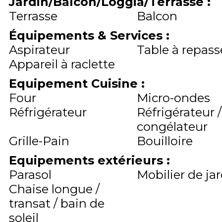
Jardin/Balcon/Loggia/Terrasse
:
Terrasse
Balcon
Équipements & Services
:
Aspirateur
Table à repass
Appareil à raclette
Equipement Cuisine
:
Four
Micro-ondes
Réfrigérateur
Réfrigérateur /
congélateur
Grille-Pain
Bouilloire
Equipements extérieurs
:
Parasol
Mobilier de ja
Chaise longue /
transat / bain de
soleil