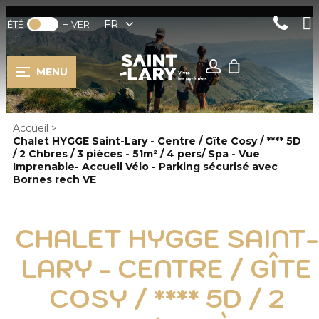
FR
ÉTÉ
HIVER
MENU
Accueil
>
Chalet HYGGE Saint-Lary - Centre / Gîte Cosy / **** 5D
/ 2 Chbres / 3 pièces - 51m² / 4 pers/ Spa - Vue
Imprenable- Accueil Vélo - Parking sécurisé avec
Bornes rech VE
CHALET HYGGE SAINT-
LARY - CENTRE / GÎTE
COSY / **** 5D / 2