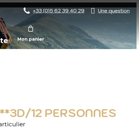
+33 (0)5 62 39 40 29
Une question
te
Mon panier
***3D/12 PERSONNES
rticulier