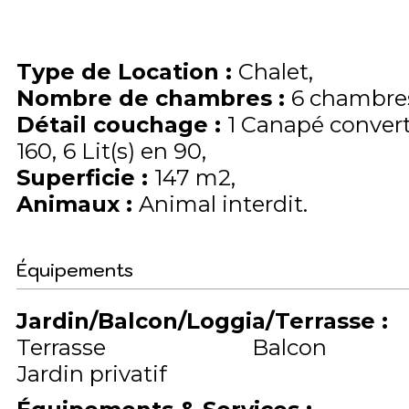
Type de Location
:
Chalet
Nombre de chambres
:
6 chambre
Détail couchage
:
1
Canapé convert
160
6
Lit(s) en 90
Superficie
:
147
m2
Animaux
:
Animal interdit
Équipements
Jardin/Balcon/Loggia/Terrasse
:
Terrasse
Balcon
Jardin privatif