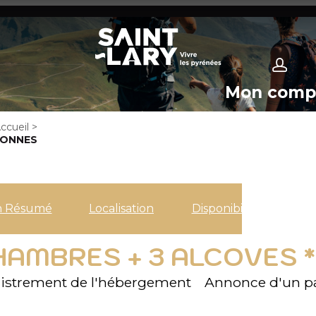
Mon comp
ccueil
>
RSONNES
n Résumé
Localisation
Disponibilités
HAMBRES + 3 ALCOVES 
istrement de l'hébergement
Annonce d'un pa