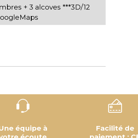
res + 3 alcoves ***3D/12
oogleMaps
Une équipe à
Facilité de
votre écoute
paiement : C