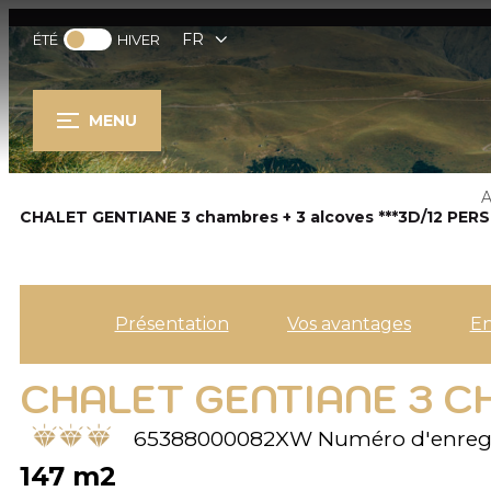
FR
ÉTÉ
HIVER
MENU
A
CHALET GENTIANE 3 chambres + 3 alcoves ***3D/12 PE
Présentation
Vos avantages
E
CHALET GENTIANE 3 C
65388000082XW
Numéro d'enreg
147
m2