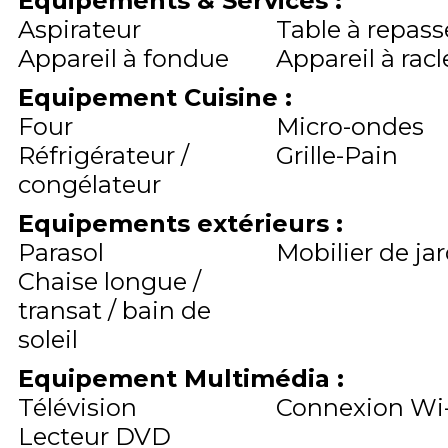
Équipements & Services
:
Aspirateur
Table à repass
Appareil à fondue
Appareil à racl
Equipement Cuisine
:
Four
Micro-ondes
Réfrigérateur /
Grille-Pain
congélateur
Equipements extérieurs
:
Parasol
Mobilier de ja
Chaise longue /
transat / bain de
soleil
Equipement Multimédia
:
Télévision
Connexion Wi-
Lecteur DVD