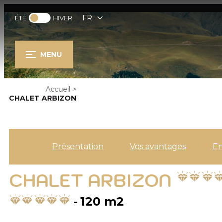
FR
ÉTÉ
HIVER
MENU
Accueil
>
CHALET ARBIZON
Présentation
Vos avantages
E
CHALET ARBIZON
120
m2