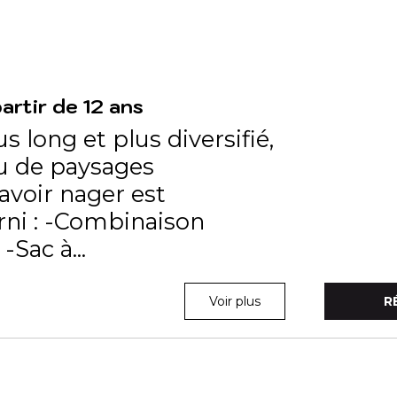
rtir de 12 ans
s long et plus diversifié,
u de paysages
avoir nager est
rni : -Combinaison
Sac à...
Voir plus
R