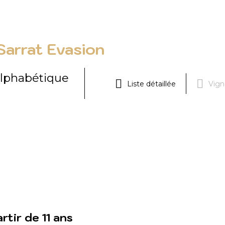
Sarrat Evasion
lphabétique
Liste détaillée
Vign
tir de 11 ans