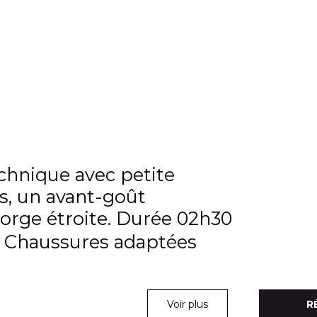
echnique avec petite
s, un avant-goût
gorge étroite. Durée 02h30
 Chaussures adaptées
Voir plus
R