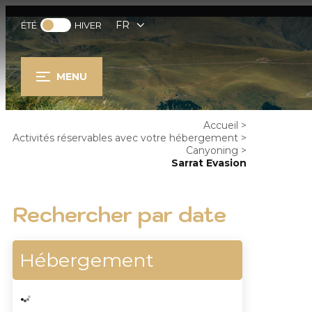
FR
ÉTÉ
HIVER
MENU
Accueil
>
Activités réservables avec votre hébergement
>
Canyoning
>
Sarrat Evasion
Rechercher par date
Hébergement