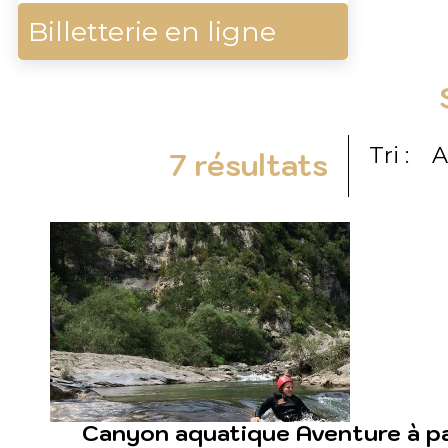
Billetterie en ligne
Tri :
A
7
résultats
Canyon aquatique Aventure à par