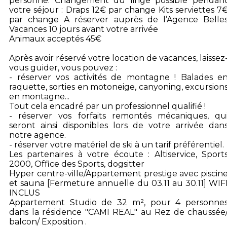
personne. Changement du linge possible pendan
votre séjour : Draps 12€ par change Kits serviettes 7
par change A réserver auprès de l’Agence Belle
Vacances 10 jours avant votre arrivée
Animaux acceptés 45€
Après avoir réservé votre location de vacances, laissez
vous guider, vous pouvez :
- réserver vos activités de montagne ! Balades e
raquette, sorties en motoneige, canyoning, excursion
en montagne...
Tout cela encadré par un professionnel qualifié !
- réserver vos forfaits remontés mécaniques, qu
seront ainsi disponibles lors de votre arrivée dan
notre agence.
- réserver votre matériel de ski à un tarif préférentiel.
Les partenaires à votre écoute : Altiservice, Sport
2000, Office des Sports, dogsitter
Hyper centre-ville/Appartement prestige avec piscin
et sauna [Fermeture annuelle du 03.11 au 30.11] WIF
INCLUS
Appartement Studio de 32 m², pour 4 personne
dans la résidence "CAMI REAL" au Rez de chaussée
balcon/ Exposition .