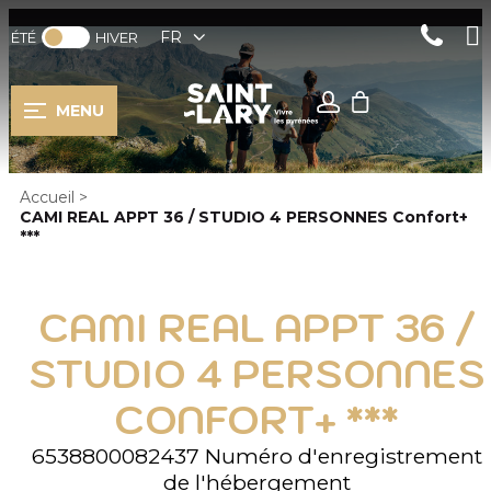
FR
ÉTÉ
HIVER
MENU
Accueil
>
CAMI REAL APPT 36 / STUDIO 4 PERSONNES Confort+
***
CAMI REAL APPT 36 /
STUDIO 4 PERSONNES
CONFORT+ ***
6538800082437
Numéro d'enregistrement
de l'hébergement