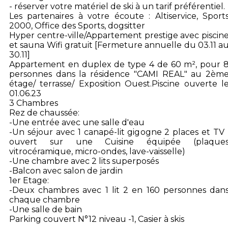
- réserver votre matériel de ski à un tarif préférentiel.
Les partenaires à votre écoute : Altiservice, Sport
2000, Office des Sports, dogsitter
Hyper centre-ville/Appartement prestige avec piscin
et sauna Wifi gratuit [Fermeture annuelle du 03.11 a
30.11]
Appartement en duplex de type 4 de 60 m², pour 
personnes dans la résidence "CAMI REAL" au 2èm
étage/ terrasse/ Exposition Ouest.Piscine ouverte l
01.06.23
3 Chambres
Rez de chaussée:
-Une entrée avec une salle d'eau
-Un séjour avec 1 canapé-lit gigogne 2 places et TV 
ouvert sur une Cuisine équipée (plaque
vitrocéramique, micro-ondes, lave-vaisselle)
-Une chambre avec 2 lits superposés
-Balcon avec salon de jardin
1er Etage:
-Deux chambres avec 1 lit 2 en 160 personnes dan
chaque chambre
-Une salle de bain
Parking couvert N°12 niveau -1, Casier à skis