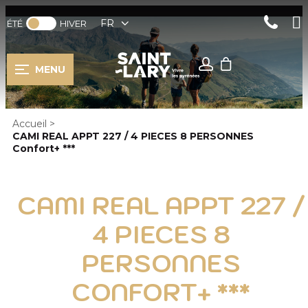
FR
ÉTÉ
HIVER
MENU
Accueil
>
CAMI REAL APPT 227 / 4 PIECES 8 PERSONNES
Confort+ ***
CAMI REAL APPT 227 /
4 PIECES 8
PERSONNES
CONFORT+ ***