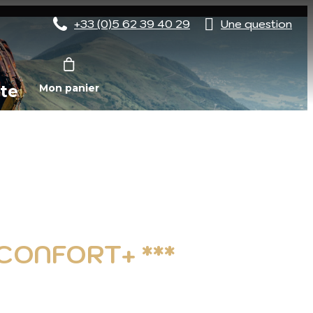
+33 (0)5 62 39 40 29
Une question
te
Mon panier
 CONFORT+ ***