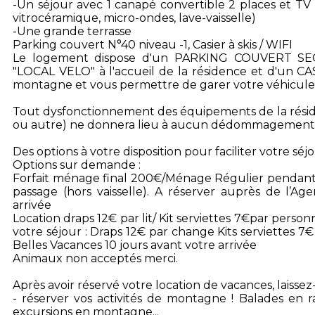
-Un séjour avec 1 canapé convertible 2 places et TV
vitrocéramique, micro-ondes, lave-vaisselle)
-Une grande terrasse
Parking couvert N°40 niveau -1, Casier à skis / WIFI
Le logement dispose d'un PARKING COUVERT S
"LOCAL VELO" à l'accueil de la résidence et d'un CAS
montagne et vous permettre de garer votre véhicule 
Tout dysfonctionnement des équipements de la réside
ou autre) ne donnera lieu à aucun dédommagement
Des options à votre disposition pour faciliter votre séjo
Options sur demande :
Forfait ménage final 200€/Ménage Régulier pendant 
passage (hors vaisselle). A réserver auprès de l’Ag
arrivée
Location draps 12€ par lit/ Kit serviettes 7€par per
votre séjour : Draps 12€ par change Kits serviettes 
Belles Vacances 10 jours avant votre arrivée
Animaux non acceptés merci.
Après avoir réservé votre location de vacances, laisse
- réserver vos activités de montagne ! Balades en r
excursions en montagne...