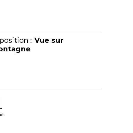
position :
Vue sur
ontagne
ne