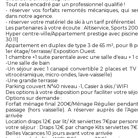
Tout cela encadré par un professionnel qualifié !
- réserver vos forfaits remontés mécaniques, qui ser
dans notre agence.
- réserver votre matériel de ski à un tarif préférentiel.
Les partenaires à votre écoute : Altiservice, Sports 200
Hyper centre-ville/Appartement prestige avec piscin
30.11]
Appartement en duplex de type 3 de 65 m², pour 8 p
1er étage/ terrasse/ Exposition Ouest.
1 chambre +1 suite parentale avec une salle d'eau + 1 
-Une salle de bain
-Un séjour avec 1 canapé convertible 2 places et TV
vitrocéramique, micro-ondes, lave-vaisselle)
-Une grande terrasse
Parking couvert N°40 niveau -1, Casier à skis / WIFI
Des options à votre disposition pour faciliter votre séjo
Options sur demande :
Forfait ménage final 200€/Ménage Régulier pendant 
passage (hors vaisselle). A réserver auprès de l’Ag
arrivée
Location draps 12€ par lit/ Kit serviettes 7€par per
votre séjour : Draps 12€ par change Kits serviettes 
Belles Vacances 10 jours avant votre arrivée