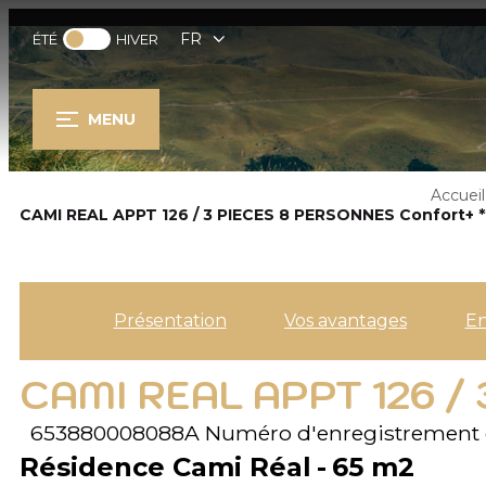
FR
ÉTÉ
HIVER
MENU
Accueil
CAMI REAL APPT 126 / 3 PIECES 8 PERSONNES Confort+ *
Présentation
Vos avantages
E
CAMI REAL APPT 126 /
653880008088A
Numéro d'enregistrement 
Résidence Cami Réal
65
m2