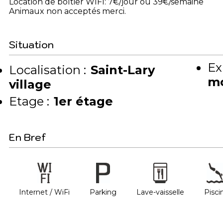
Location de boîtier WIFI: 7€/jour ou 39€/semaine
Animaux non acceptés merci.
Situation
Ex
Localisation :
Saint-Lary
m
village
Etage :
1er étage
En Bref
Internet / WiFi
Parking
Lave-vaisselle
Pisci