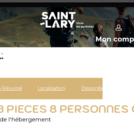
Mon comp
>
**
n Résumé
Localisation
Disponibilités
 3 PIECES 8 PERSONNES
de l'hébergement