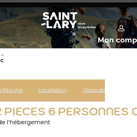
Mon comp
>
NC
n Résumé
Localisation
Disponibilités
 2 PIECES 6 PERSONNES
de l'hébergement