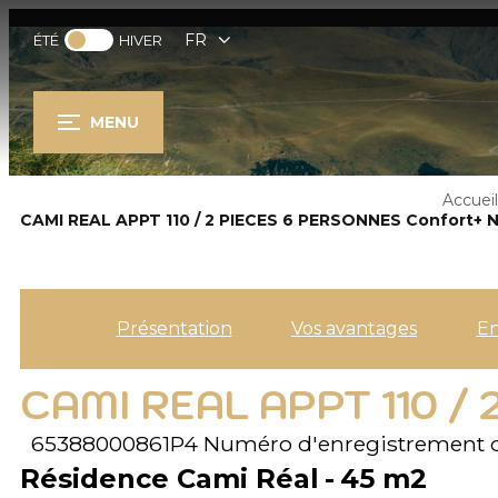
FR
ÉTÉ
HIVER
MENU
Accueil
CAMI REAL APPT 110 / 2 PIECES 6 PERSONNES Confort+ 
Présentation
Vos avantages
E
CAMI REAL APPT 110 /
65388000861P4
Numéro d'enregistrement 
Résidence Cami Réal
45
m2