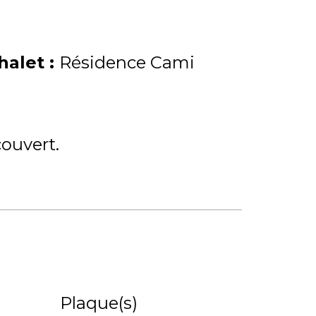
Chalet
:
Résidence Cami
couvert
Plaque(s)