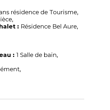
ns résidence de Tourisme
pièce
Chalet
:
Résidence Bel Aure
'eau
:
1 Salle de bain
lément