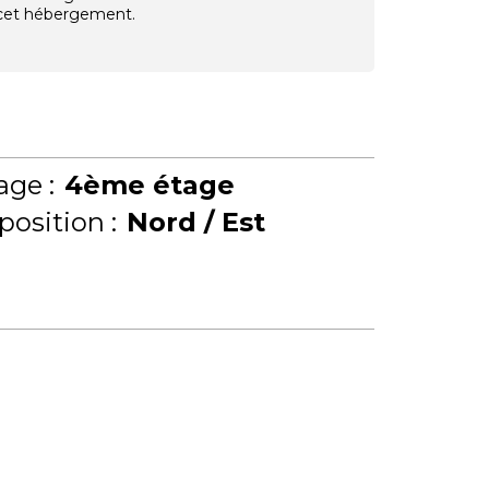
e cet hébergement.
age :
4ème étage
position :
Nord / Est