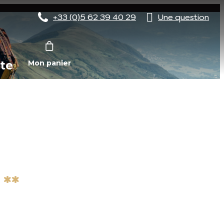
+33 (0)5 62 39 40 29
Une question
te
Mon panier
**