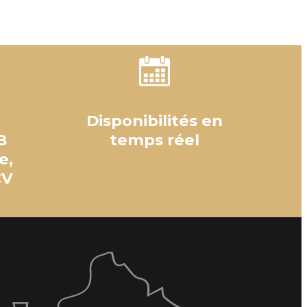
Disponibilités en
B
temps réel
e,
CV