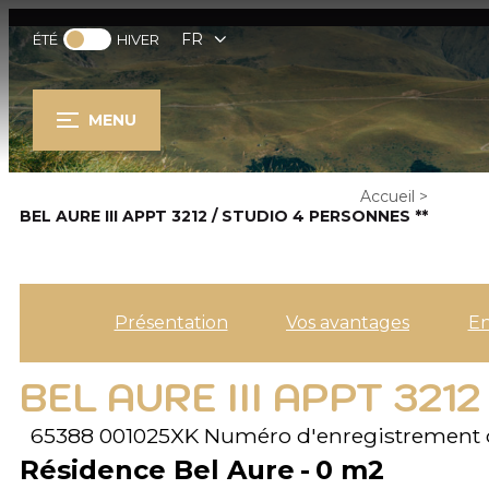
FR
ÉTÉ
HIVER
MENU
Accueil
>
BEL AURE III APPT 3212 / STUDIO 4 PERSONNES **
Présentation
Vos avantages
E
BEL AURE III APPT 321
65388 001025XK
Numéro d'enregistrement 
Résidence Bel Aure
0
m2