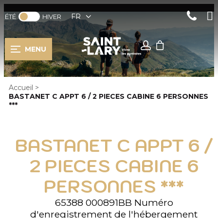
FR
ÉTÉ
HIVER
MENU
Accueil
>
BASTANET C APPT 6 / 2 PIECES CABINE 6 PERSONNES
***
BASTANET C APPT 6 /
2 PIECES CABINE 6
PERSONNES ***
65388 000891BB
Numéro
d'enregistrement de l'hébergement