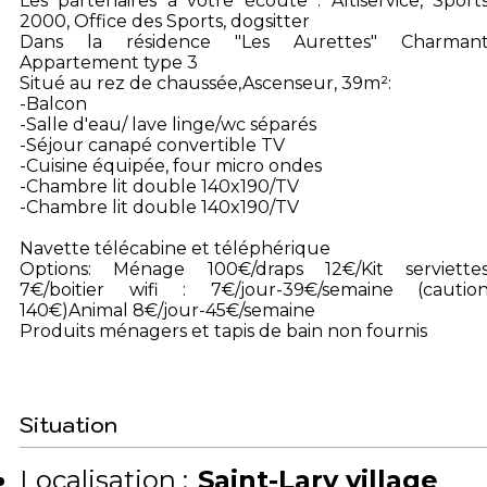
Les partenaires à votre écoute : Altiservice, Sport
2000, Office des Sports, dogsitter
Dans la résidence "Les Aurettes" Charman
Appartement type 3
Situé au rez de chaussée,Ascenseur, 39m²:
-Balcon
-Salle d'eau/ lave linge/wc séparés
-Séjour canapé convertible TV
-Cuisine équipée, four micro ondes
-Chambre lit double 140x190/TV
-Chambre lit double 140x190/TV
Navette télécabine et téléphérique
Options: Ménage 100€/draps 12€/Kit serviette
7€/boitier wifi : 7€/jour-39€/semaine (cautio
140€)Animal 8€/jour-45€/semaine
Produits ménagers et tapis de bain non fournis
Situation
Localisation :
Saint-Lary village