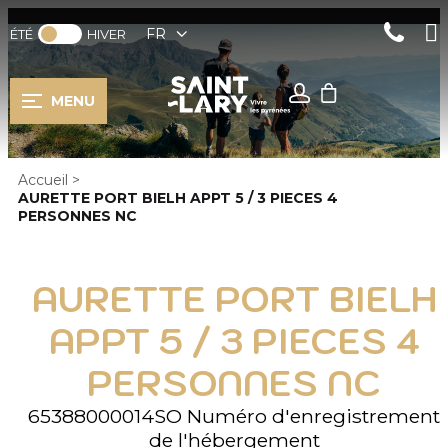
FR
ÉTÉ
HIVER
MENU
Accueil
>
AURETTE PORT BIELH APPT 5 / 3 PIECES 4
PERSONNES NC
AURETTE PORT BIELH
APPT 5 / 3 PIECES 4
PERSONNES NC
65388000014SO
Numéro d'enregistrement
de l'hébergement