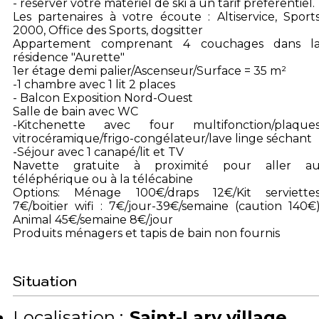
- réserver votre matériel de ski à un tarif préférentiel.
Les partenaires à votre écoute : Altiservice, Sport
2000, Office des Sports, dogsitter
Appartement comprenant 4 couchages dans l
résidence "Aurette"
1er étage demi palier/Ascenseur/Surface = 35 m²
-1 chambre avec 1 lit 2 places
- Balcon Exposition Nord-Ouest
Salle de bain avec WC
-Kitchenette avec four multifonction/plaque
vitrocéramique/frigo-congélateur/lave linge séchant
-Séjour avec 1 canapé/lit et TV
Navette gratuite à proximité pour aller a
téléphérique ou à la télécabine
Options: Ménage 100€/draps 12€/Kit serviette
7€/boitier wifi : 7€/jour-39€/semaine (caution 140€
Animal 45€/semaine 8€/jour
Produits ménagers et tapis de bain non fournis
Situation
Localisation :
Saint-Lary village