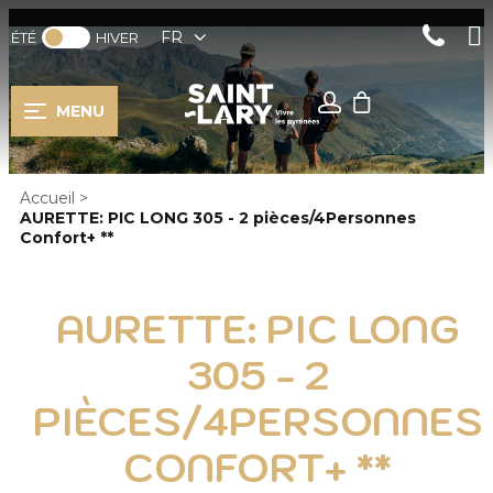
FR
ÉTÉ
HIVER
MENU
Accueil
>
AURETTE: PIC LONG 305 - 2 pièces/4Personnes
Confort+ **
AURETTE: PIC LONG
305 - 2
PIÈCES/4PERSONNES
CONFORT+ **