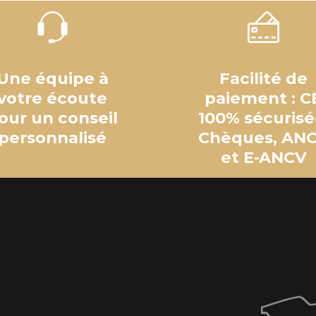
Une équipe à
Facilité de
votre écoute
paiement : C
our un conseil
100% sécurisé
personnalisé
Chèques, AN
et E-ANCV