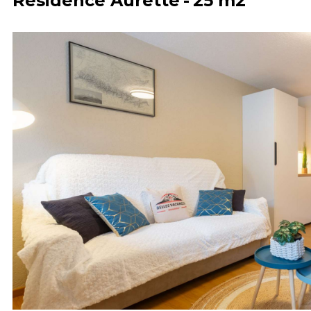
Résidence Aurette
25
m2