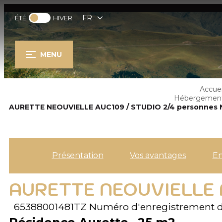
FR
ÉTÉ
HIVER
MENU
Accuei
Hébergemen
AURETTE NEOUVIELLE AUC109 / STUDIO 2/4 personnes 
Présentation
Vos avantages
E
AURETTE NEOUVIELLE 
65388001481TZ
Numéro d'enregistrement d