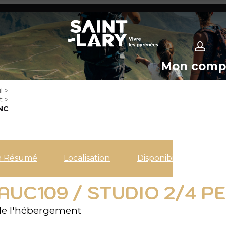
Mon comp
l
>
t
>
NC
n Résumé
Localisation
Disponibilités
AUC109 / STUDIO 2/4 
e l'hébergement