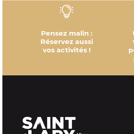
Pensez malin :
Réservez aussi
vos activités !
p