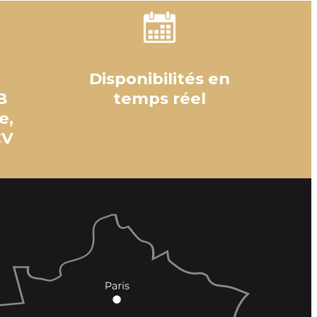
Disponibilités en
B
temps réel
e,
CV