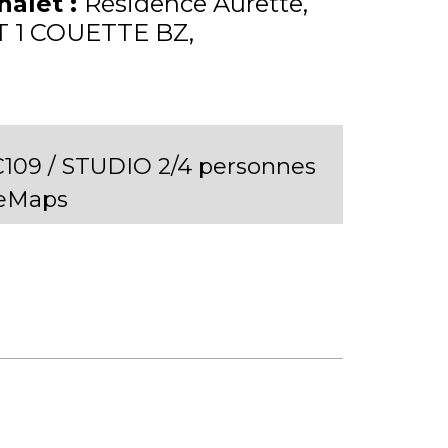
Chalet
:
Résidence Aurette
T 1 COUETTE
BZ
09 / STUDIO 2/4 personnes
leMaps