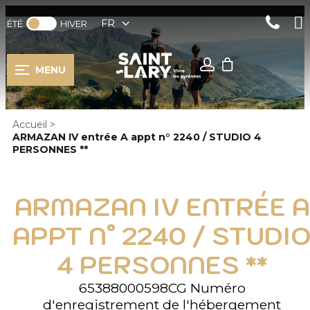
FR
ÉTÉ
HIVER
MENU
Accueil
>
ARMAZAN IV entrée A appt n° 2240 / STUDIO 4
PERSONNES **
ARMAZAN IV ENTRÉE A
APPT N° 2240 / STUDI
4 PERSONNES **
65388000598CG
Numéro
d'enregistrement de l'hébergement