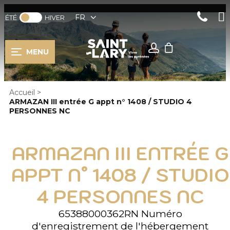
FR
ÉTÉ
HIVER
MENU
Accueil
>
ARMAZAN III entrée G appt n° 1408 / STUDIO 4
PERSONNES NC
ARMAZAN III ENTRÉE G
APPT N° 1408 / STUDIO
4 PERSONNES NC
65388000362RN
Numéro
d'enregistrement de l'hébergement