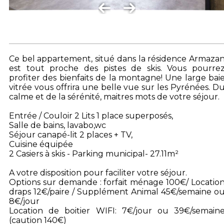
Ce bel appartement, situé dans la résidence Armaza
est tout proche des pistes de skis. Vous pourre
profiter des bienfaits de la montagne! Une large bai
vitrée vous offrira une belle vue sur les Pyrénées. D
calme et de la sérénité, maitres mots de votre séjour.
Entrée / Couloir 2 Lits 1 place superposés,
Salle de bains, lavabo,wc
Séjour canapé-lit 2 places + TV,
Cuisine équipée
2 Casiers à skis - Parking municipal- 27.11m²
A votre disposition pour faciliter votre séjour.
Options sur demande : forfait ménage 100€/ Locatio
draps 12€/paire / Supplément Animal 45€/semaine o
8€/jour
Location de boitier WIFI: 7€/jour ou 39€/semain
(caution 140€)