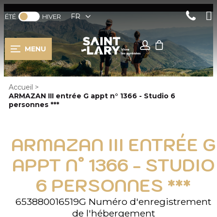
FR
ÉTÉ
HIVER
MENU
Accueil
>
ARMAZAN III entrée G appt n° 1366 - Studio 6
personnes ***
ARMAZAN III ENTRÉE G
APPT N° 1366 - STUDIO
6 PERSONNES ***
653880016519G
Numéro d'enregistrement
de l'hébergement