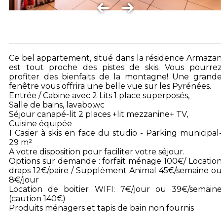
Ce bel appartement, situé dans la résidence Armaza
est tout proche des pistes de skis. Vous pourre
profiter des bienfaits de la montagne! Une grand
fenêtre vous offrira une belle vue sur les Pyrénées.
Entrée / Cabine avec 2 Lits 1 place superposés,
Salle de bains, lavabo,wc
Séjour canapé-lit 2 places +lit mezzanine+ TV,
Cuisine équipée
1 Casier à skis en face du studio - Parking municipal
29 m²
A votre disposition pour faciliter votre séjour.
Options sur demande : forfait ménage 100€/ Locatio
draps 12€/paire / Supplément Animal 45€/semaine o
8€/jour
Location de boitier WIFI: 7€/jour ou 39€/semain
(caution 140€)
Produits ménagers et tapis de bain non fournis