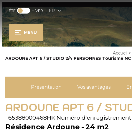
FR
ÉTÉ
HIVER
MENU
Accueil
>
ARDOUNE APT 6 / STUDIO 2/4 PERSONNES Tourisme NC
Présentation
Vos avantages
E
ARDOUNE APT 6 / STU
65388000468HK
Numéro d'enregistrement
Résidence Ardoune
24
m2