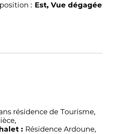
position :
Est
Vue dégagée
ns résidence de Tourisme
pièce
Chalet
:
Résidence Ardoune