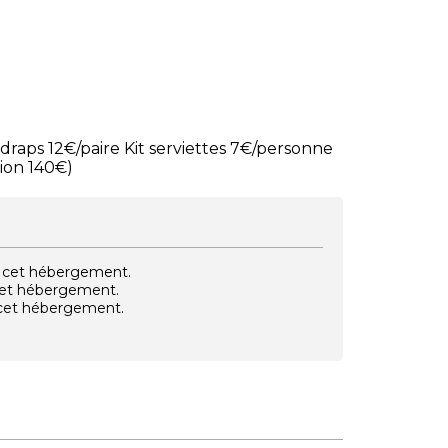
draps 12€/paire Kit serviettes 7€/personne
tion 140€)
vec cet hébergement.
 cet hébergement.
e cet hébergement.