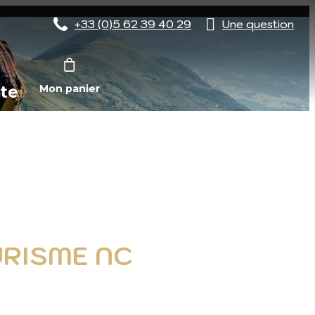
+33 (0)5 62 39 40 29
Une question
te
Mon panier
URISME NC