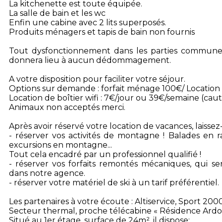
La kitchenette est toute équipée.
La salle de bain et les wc
Enfin une cabine avec 2 lits superposés.
Produits ménagers et tapis de bain non fournis
Tout dysfonctionnement dans les parties commune
donnera lieu à aucun dédommagement.
A votre disposition pour faciliter votre séjour.
Options sur demande : forfait ménage 100€/ Location 
Location de boîtier wifi : 7€/jour ou 39€/semaine (cau
Animaux non acceptés merci.
Après avoir réservé votre location de vacances, laisse
- réserver vos activités de montagne ! Balades en r
excursions en montagne...
Tout cela encadré par un professionnel qualifié !
- réserver vos forfaits remontés mécaniques, qui ser
dans notre agence.
- réserver votre matériel de ski à un tarif préférentiel.
Les partenaires à votre écoute : Altiservice, Sport 200
Secteur thermal, proche télécabine « Résidence Ard
Situé au 1er étage, surface de 24m², il dispose: