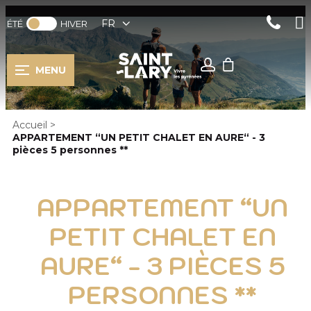
FR
ÉTÉ
HIVER
MENU
Accueil
>
APPARTEMENT “UN PETIT CHALET EN AURE“ - 3
pièces 5 personnes **
APPARTEMENT “UN
PETIT CHALET EN
AURE“ - 3 PIÈCES 5
PERSONNES **