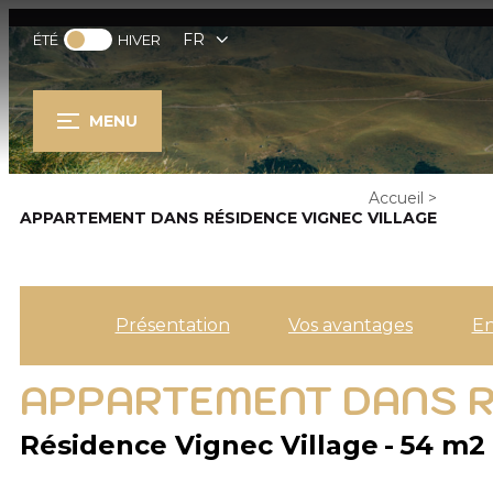
FR
ÉTÉ
HIVER
MENU
Accueil
>
APPARTEMENT DANS RÉSIDENCE VIGNEC VILLAGE
Présentation
Vos avantages
E
APPARTEMENT DANS R
Résidence Vignec Village
54
m2