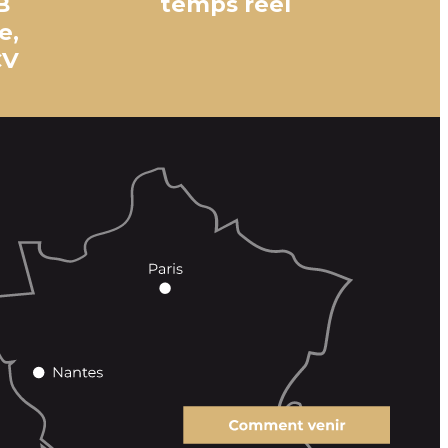
B
temps réel
e,
CV