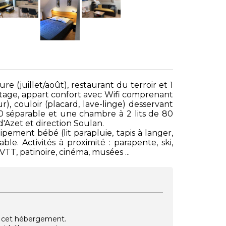
e (juillet/août), restaurant du terroir et 1
étage, appart confort avec Wifi comprenant
), couloir (placard, lave-linge) desservant
60 séparable et une chambre à 2 lits de 80
d'Azet et direction Soulan.
ipement bébé (lit parapluie, tapis à langer,
ble. Activités à proximité : parapente, ski,
TT, patinoire, cinéma, musées ...
vec cet hébergement.