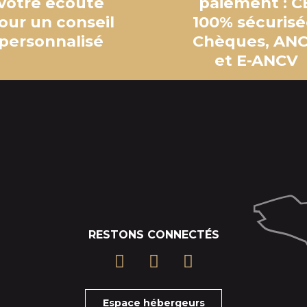
votre écoute
paiement : C
our un conseil
100% sécurisé
personnalisé
Chèques, AN
et E-ANCV
RESTONS CONNECTÉS
Espace hébergeurs