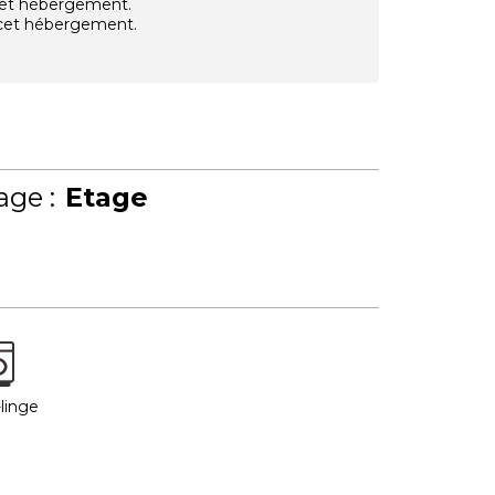
 cet hébergement.
e cet hébergement.
age :
Etage
linge