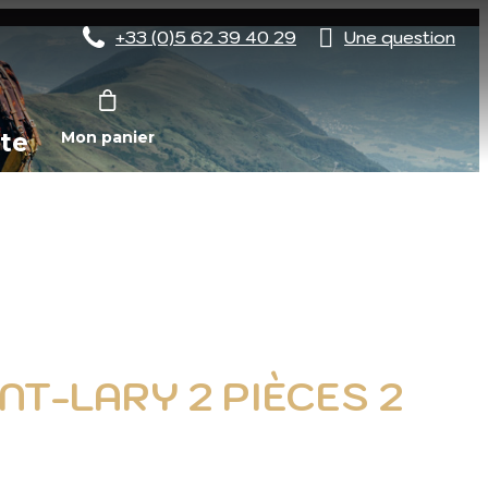
+33 (0)5 62 39 40 29
Une question
te
Mon panier
T-LARY 2 PIÈCES 2