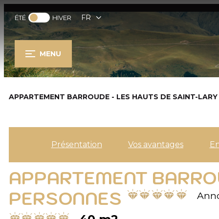
FR
ÉTÉ
HIVER
MENU
APPARTEMENT BARROUDE - LES HAUTS DE SAINT-LARY 2
Présentation
Vos avantages
E
APPARTEMENT BARROUD
PERSONNES
Anno