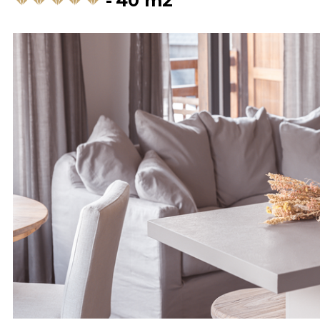
40
m2