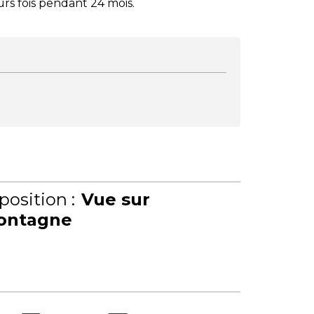
urs fois pendant 24 mois.
position :
Vue sur
ontagne