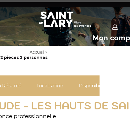
Mon comp
Accueil
>
 pièces 2 personnes
n Résumé
Localisation
Disponibilités
E - LES HAUTS DE SAIN
nce professionnelle